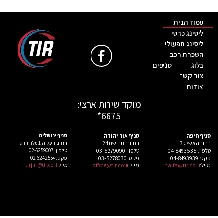
עמוד הבית
ליסינג פרטי
ליסינג תפעולי
השכרת רכב
בלוג
סניפים
צור קשר
אודות
מוקד‭ ‬שירות‭ ‬ארצי‭:‬
6675‭‬*
סניף‭ ‬חיפה
סניף‭ ‬אור יהודה
סניף‭ ‬ירושלים
רחוב‭ ‬האשלג ‭ ‬3
רחוב‭ ‬החרושת 24
רחוב העליה 1 מלון וורט
טלפון: ‬04-8493535
טלפון: ‬03-5279090
טלפון: ‭02-6259007
פקס: ‭‬04-8493939
פקס: 03-5278030
פקס: 02-6242554
מייל:
‬haifa@tir.co.il
‬מייל:
office@tir.co.il
מייל:
‬tirjlm@tir.co.il